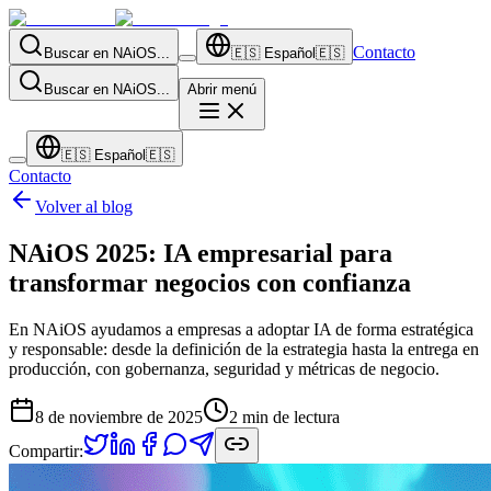
Contacto
Buscar en NAiOS...
🇪🇸
Español
🇪🇸
Buscar en NAiOS...
Abrir menú
🇪🇸
Español
🇪🇸
Contacto
Volver al blog
NAiOS 2025: IA empresarial para
transformar negocios con confianza
En NAiOS ayudamos a empresas a adoptar IA de forma estratégica
y responsable: desde la definición de la estrategia hasta la entrega en
producción, con gobernanza, seguridad y métricas de negocio.
8 de noviembre de 2025
2
min de lectura
Compartir: