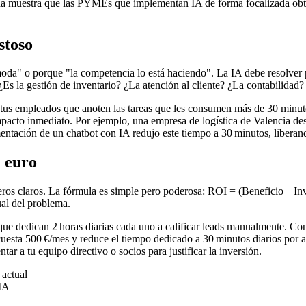
a muestra que las PYMEs que implementan IA de forma focalizada obtie
stoso
moda" o porque "la competencia lo está haciendo". La IA debe resolver 
 la gestión de inventario? ¿La atención al cliente? ¿La contabilidad? 
 tus empleados que anoten las tareas que les consumen más de 30 minutos
acto inmediato. Por ejemplo, una empresa de logística de Valencia desc
mentación de un chatbot con IA redujo este tiempo a 30 minutos, liberan
n euro
os claros. La fórmula es simple pero poderosa: ROI = (Beneficio − Inver
ual del problema.
e dedican 2 horas diarias cada uno a calificar leads manualmente. Con u
uesta 500 €/mes y reduce el tiempo dedicado a 30 minutos diarios por a
r a tu equipo directivo o socios para justificar la inversión.
 actual
 IA