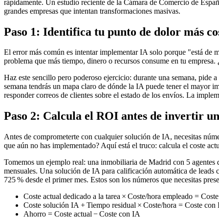
rápidamente. Un estudio reciente de la Cámara de Comercio de Españ
grandes empresas que intentan transformaciones masivas.
Paso 1: Identifica tu punto de dolor más co
El error más común es intentar implementar IA solo porque "está de 
problema que más tiempo, dinero o recursos consume en tu empresa. ¿Es
Haz este sencillo pero poderoso ejercicio: durante una semana, pide a
semana tendrás un mapa claro de dónde la IA puede tener el mayor imp
responder correos de clientes sobre el estado de los envíos. La imple
Paso 2: Calcula el ROI antes de invertir u
Antes de comprometerte con cualquier solución de IA, necesitas númer
que aún no has implementado? Aquí está el truco: calcula el coste act
Tomemos un ejemplo real: una inmobiliaria de Madrid con 5 agentes qu
mensuales. Una solución de IA para calificación automática de leads c
725 % desde el primer mes. Estos son los números que necesitas presenta
Coste actual dedicado a la tarea × Coste/hora empleado = Coste
Coste solución IA + Tiempo residual × Coste/hora = Coste con
Ahorro = Coste actual − Coste con IA