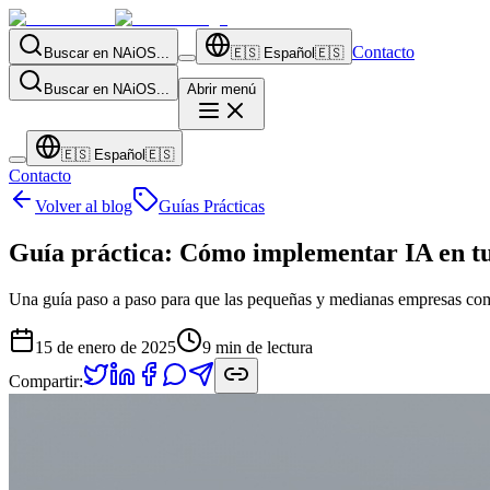
Contacto
Buscar en NAiOS...
🇪🇸
Español
🇪🇸
Buscar en NAiOS...
Abrir menú
🇪🇸
Español
🇪🇸
Contacto
Volver al blog
Guías Prácticas
Guía práctica: Cómo implementar IA en t
Una guía paso a paso para que las pequeñas y medianas empresas comi
15 de enero de 2025
9
min de lectura
Compartir: