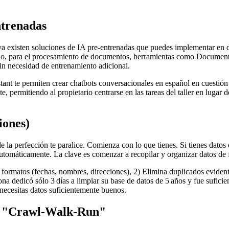
ntrenadas
a existen soluciones de IA pre‑entrenadas que puedes implementar en d
emplo, para el procesamiento de documentos, herramientas como Docume
sin necesidad de entrenamiento adicional.
ant te permiten crear chatbots conversacionales en español en cuestión 
permitiendo al propietario centrarse en las tareas del taller en lugar d
iones)
 la perfección te paralice. Comienza con lo que tienes. Si tienes datos 
tomáticamente. La clave es comenzar a recopilar y organizar datos de 
a formatos (fechas, nombres, direcciones), 2) Elimina duplicados eviden
na dedicó sólo 3 días a limpiar su base de datos de 5 años y fue sufic
 necesitas datos suficientemente buenos.
do "Crawl‑Walk‑Run"