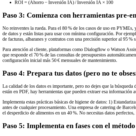
ROI = (Ahorro − Inversión IA) / Inversión IA × 100
Paso 3: Comienza con herramientas pre‑e
No reinventes la rueda. Para el 80 % de los casos de uso en PYMEs, y
de datos y están listas para usar con mínima configuración. Por ej
de facturas, albaranes y contratos con una precisión superior al 95 % 
Para atención al cliente, plataformas como Dialogflow o Watson Assist
que responde el 70 % de las consultas de presupuestos automáticamente, 
configuración inicial más 50 € mensuales de mantenimiento.
Paso 4: Prepara tus datos (pero no te obses
La calidad de los datos es importante, pero no dejes que la búsqueda de
están en PDF, hay herramientas que pueden extraer esa información au
Implementa estas prácticas básicas de higiene de datos: 1) Estandariz
antes de cualquier procesamiento. Una empresa de catering de Barcelo
el desperdicio de alimentos en un 40 %. No necesitas datos perfectos,
Paso 5: Implementa en fases con el méto