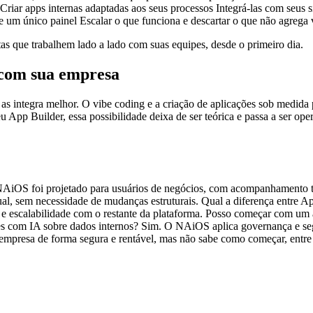
iar apps internas adaptadas aos seus processos Integrá-las com seus si
e um único painel Escalar o que funciona e descartar o que não agrega 
ntas que trabalhem lado a lado com suas equipes, desde o primeiro dia.
 com sua empresa
as integra melhor. O vibe coding e a criação de aplicações sob medi
App Builder, essa possibilidade deixa de ser teórica e passa a ser oper
AiOS foi projetado para usuários de negócios, com acompanhamento t
, sem necessidade de mudanças estruturais. Qual a diferença entre Ap
 e escalabilidade com o restante da plataforma. Posso começar com um
ões com IA sobre dados internos? Sim. O NAiOS aplica governança e segu
a empresa de forma segura e rentável, mas não sabe como começar, entr