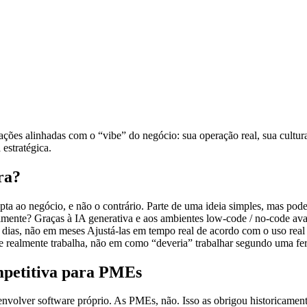
ões alinhadas com o “vibe” do negócio: sua operação real, sua cultura 
estratégica.
ra?
pta ao negócio, e não o contrário. Parte de uma ideia simples, mas pod
lmente? Graças à IA generativa e aos ambientes low-code / no-code ava
em dias, não em meses Ajustá-las em tempo real de acordo com o uso real
realmente trabalha, não em como “deveria” trabalhar segundo uma fe
mpetitiva para PMEs
nvolver software próprio. As PMEs, não. Isso as obrigou historicament