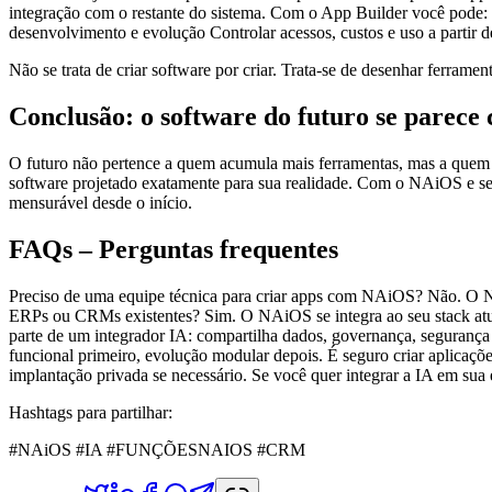
integração com o restante do sistema. Com o App Builder você pode: Cr
desenvolvimento e evolução Controlar acessos, custos e uso a partir d
Não se trata de criar software por criar. Trata-se de desenhar ferrame
Conclusão: o software do futuro se parece
O futuro não pertence a quem acumula mais ferramentas, mas a quem 
software projetado exatamente para sua realidade. Com o NAiOS e seu 
mensurável desde o início.
FAQs – Perguntas frequentes
Preciso de uma equipe técnica para criar apps com NAiOS? Não. O N
ERPs ou CRMs existentes? Sim. O NAiOS se integra ao seu stack atual
parte de um integrador IA: compartilha dados, governança, segurança
funcional primeiro, evolução modular depois. É seguro criar aplicaç
implantação privada se necessário. Se você quer integrar a IA em su
Hashtags para partilhar:
#NAiOS #IA #FUNÇÕESNAIOS #CRM