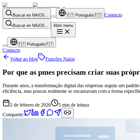
Contacto
Buscar en NAiOS...
🇵🇹
Português
🇵🇹
Buscar en NAiOS...
Abrir menu
🇵🇹
Português
🇵🇹
Contacto
Voltar ao blog
Funções Naios
Por que as pmes precisam criar suas própri
Durante anos, a transformação digital das empresas seguiu um padrão
eficiência, mas poucas realmente se encaixavam com a forma específ
2 de febrero de 2026
5
min de leitura
Compartir: