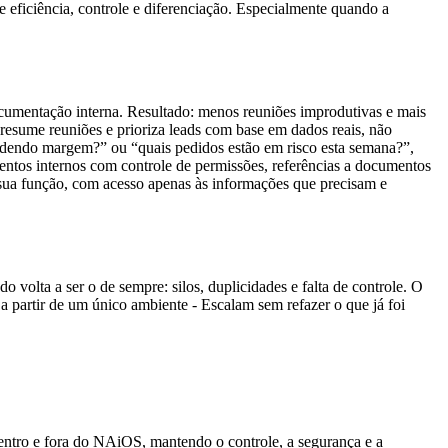
 eficiência, controle e diferenciação. Especialmente quando a
documentação interna. Resultado: menos reuniões improdutivas e mais
esume reuniões e prioriza leads com base em dados reais, não
rdendo margem?” ou “quais pedidos estão em risco esta semana?”,
ntos internos com controle de permissões, referências a documentos
 sua função, com acesso apenas às informações que precisam e
lta a ser o de sempre: silos, duplicidades e falta de controle. O
 partir de um único ambiente - Escalam sem refazer o que já foi
ntro e fora do NAiOS, mantendo o controle, a segurança e a