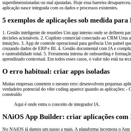
superdimensionadas ou mal ajustadas. Hoje essa barreira desapareceu.
aplicação nasce integrada com os dados e processos existentes.
5 exemplos de aplicações sob medida par
1. Gestão inteligente de reuniões Um app interno onde se definem par
decisões acionáveis. 2. Copiloto comercial conectado ao CRM Uma apl
intuições. 3. App de controle operacional para gerência Um painel 
cruzando dados de ERP e BI. 4. Gestão documental com IA e complian
e rastreabilidade total. 5. Ferramenta interna de onboarding e form
aprendizado contextual. Em todos esses casos, o valor não está na tec
O erro habitual: criar apps isoladas
Muitas empresas cometem o mesmo erro: desenvolvem pequenas aplicaçõ
verdadeiro potencial do vibe coding aparece quando as aplicações: - 
construído
Aqui é onde entra o conceito de integrador IA.
NAiOS App Builder: criar aplicações com 
No NAiOS já damos um passo a mais. A plataforma incorpora o App Bu