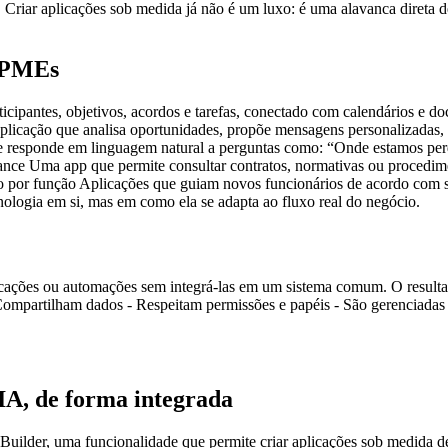
 Criar aplicações sob medida já não é um luxo: é uma alavanca direta de
a PMEs
ticipantes, objetivos, acordos e tarefas, conectado com calendários e 
icação que analisa oportunidades, propõe mensagens personalizadas, r
que responde em linguagem natural a perguntas como: “Onde estamos pe
ce Uma app que permite consultar contratos, normativas ou procedime
ação por função Aplicações que guiam novos funcionários de acordo com
nologia em si, mas em como ela se adapta ao fluxo real do negócio.
es ou automações sem integrá-las em um sistema comum. O resultado vo
Compartilham dados - Respeitam permissões e papéis - São gerenciadas a
IA, de forma integrada
ilder, uma funcionalidade que permite criar aplicações sob medida de