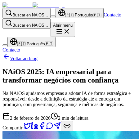
Contacto
Buscar en NAiOS...
🇵🇹
Português
🇵🇹
Buscar en NAiOS...
Abrir menu
🇵🇹
Português
🇵🇹
Contacto
Voltar ao blog
NAiOS 2025: IA empresarial para
transformar negócios com confiança
Na NAiOS ajudamos empresas a adotar IA de forma estratégica e
responsável: desde a definição da estratégia até a entrega em
produção, com governança, segurança e métricas de negócios.
2 de febrero de 2026
2
min de leitura
Compartir: