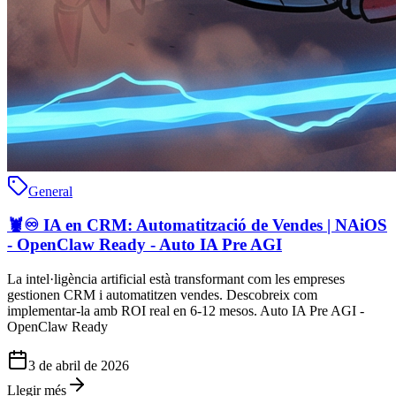
General
🦞♾️ IA en CRM: Automatització de Vendes | NAiOS
- OpenClaw Ready - Auto IA Pre AGI
La intel·ligència artificial està transformant com les empreses
gestionen CRM i automatitzen vendes. Descobreix com
implementar-la amb ROI real en 6-12 mesos. Auto IA Pre AGI -
OpenClaw Ready
3 de abril de 2026
Llegir més