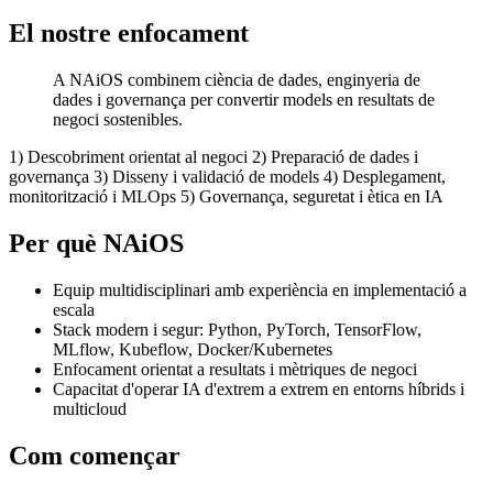
El nostre enfocament
A NAiOS combinem ciència de dades, enginyeria de
dades i governança per convertir models en resultats de
negoci sostenibles.
1) Descobriment orientat al negoci 2) Preparació de dades i
governança 3) Disseny i validació de models 4) Desplegament,
monitorització i MLOps 5) Governança, seguretat i ètica en IA
Per què NAiOS
Equip multidisciplinari amb experiència en implementació a
escala
Stack modern i segur: Python, PyTorch, TensorFlow,
MLflow, Kubeflow, Docker/Kubernetes
Enfocament orientat a resultats i mètriques de negoci
Capacitat d'operar IA d'extrem a extrem en entorns híbrids i
multicloud
Com començar