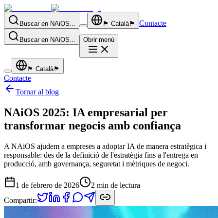
Contacte
Buscar en NAiOS...
🏴
Català
🏴
Buscar en NAiOS...
Obrir menú
🏴
Català
🏴
Contacte
Tornar al blog
NAiOS 2025: IA empresarial per
transformar negocis amb confiança
A NAiOS ajudem a empreses a adoptar IA de manera estratègica i
responsable: des de la definició de l'estratègia fins a l'entrega en
producció, amb governança, seguretat i mètriques de negoci.
1 de febrero de 2026
2
min de lectura
Compartir: