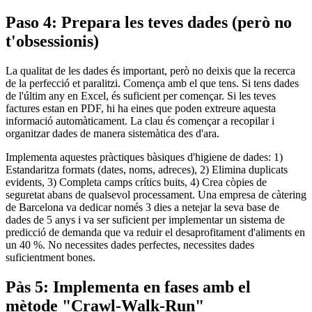
Paso 4: Prepara les teves dades (però no
t'obsessionis)
La qualitat de les dades és important, però no deixis que la recerca
de la perfecció et paralitzi. Comença amb el que tens. Si tens dades
de l'últim any en Excel, és suficient per començar. Si les teves
factures estan en PDF, hi ha eines que poden extreure aquesta
informació automàticament. La clau és començar a recopilar i
organitzar dades de manera sistemàtica des d'ara.
Implementa aquestes pràctiques bàsiques d'higiene de dades: 1)
Estandaritza formats (dates, noms, adreces), 2) Elimina duplicats
evidents, 3) Completa camps crítics buits, 4) Crea còpies de
seguretat abans de qualsevol processament. Una empresa de càtering
de Barcelona va dedicar només 3 dies a netejar la seva base de
dades de 5 anys i va ser suficient per implementar un sistema de
predicció de demanda que va reduir el desaprofitament d'aliments en
un 40 %. No necessites dades perfectes, necessites dades
suficientment bones.
Pàs 5: Implementa en fases amb el
mètode "Crawl‑Walk‑Run"