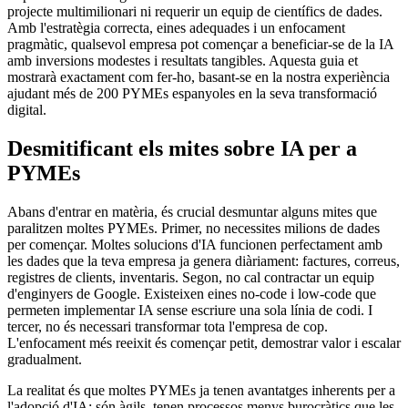
projecte multimilionari ni requerir un equip de científics de dades.
Amb l'estratègia correcta, eines adequades i un enfocament
pragmàtic, qualsevol empresa pot començar a beneficiar-se de la IA
amb inversions modestes i resultats tangibles. Aquesta guia et
mostrarà exactament com fer-ho, basant-se en la nostra experiència
ajudant més de 200 PYMEs espanyoles en la seva transformació
digital.
Desmitificant els mites sobre IA per a
PYMEs
Abans d'entrar en matèria, és crucial desmuntar alguns mites que
paralitzen moltes PYMEs. Primer, no necessites milions de dades
per començar. Moltes solucions d'IA funcionen perfectament amb
les dades que la teva empresa ja genera diàriament: factures, correus,
registres de clients, inventaris. Segon, no cal contractar un equip
d'enginyers de Google. Existeixen eines no-code i low-code que
permeten implementar IA sense escriure una sola línia de codi. I
tercer, no és necessari transformar tota l'empresa de cop.
L'enfocament més reeixit és començar petit, demostrar valor i escalar
gradualment.
La realitat és que moltes PYMEs ja tenen avantatges inherents per a
l'adopció d'IA: són àgils, tenen processos menys burocràtics que les