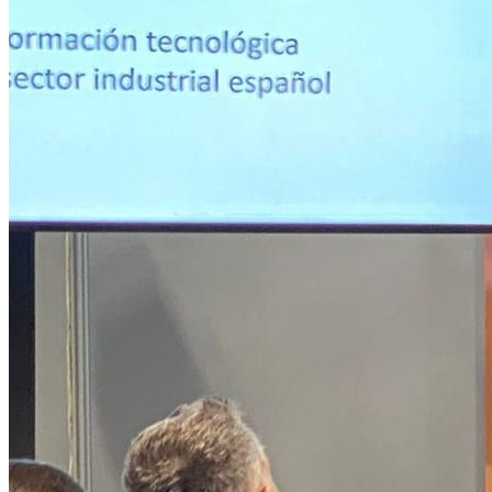
Nano Banana 2 arriba a Naios amb text llegible, consistència de
personatges i velocitat extrema. Descobreix el nou estàndard en
generació d'imatges.
28 de febrero de 2026
Llegir més