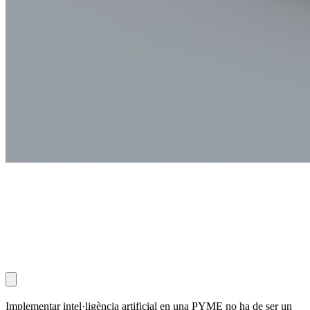
Implementar intel·ligència artificial en una PYME no ha de ser un