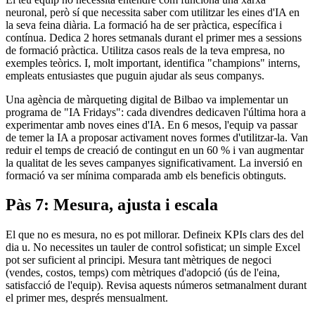
neuronal, però sí que necessita saber com utilitzar les eines d'IA en
la seva feina diària. La formació ha de ser pràctica, específica i
contínua. Dedica 2 hores setmanals durant el primer mes a sessions
de formació pràctica. Utilitza casos reals de la teva empresa, no
exemples teòrics. I, molt important, identifica "champions" interns,
empleats entusiastes que puguin ajudar als seus companys.
Una agència de màrqueting digital de Bilbao va implementar un
programa de "IA Fridays": cada divendres dedicaven l'última hora a
experimentar amb noves eines d'IA. En 6 mesos, l'equip va passar
de temer la IA a proposar activament noves formes d'utilitzar-la. Van
reduir el temps de creació de contingut en un 60 % i van augmentar
la qualitat de les seves campanyes significativament. La inversió en
formació va ser mínima comparada amb els beneficis obtinguts.
Pàs 7: Mesura, ajusta i escala
El que no es mesura, no es pot millorar. Defineix KPIs clars des del
dia u. No necessites un tauler de control sofisticat; un simple Excel
pot ser suficient al principi. Mesura tant mètriques de negoci
(vendes, costos, temps) com mètriques d'adopció (ús de l'eina,
satisfacció de l'equip). Revisa aquests números setmanalment durant
el primer mes, després mensualment.