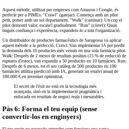
Aquest mètode, utilitzat per empreses com Amazon i Google, és
perfecte per a PIMEs. "Crawl" (gatejar): Comença amb un pilot
petit, potser amb un sol departament. "Walk" (caminar): Un cop el
pilot demostri valor, escala'l gradualment. "Run" (córrer): Quan
tinguis confiança i experiència, expandeix-lo a tota l'organització.
Un distribuïdor de productes farmacèutics de Saragossa va aplicar
aquest mètode a la perfecció. Crawl: Van implementar IA per predir
la demanda dels 10 productes més venuts en una sola farmàcia pilot.
Walk: Després de 2 mesos de resultats positius (15 % de reducció de
ruptures d'estoc), van expandir a 50 productes en 10 farmàcies. Run:
Després de 6 mesos, tot el seu catàleg de 500 productes en 100
farmàcies utilitza predicció amb IA, generant un estalvi anual de
180.000 € en inventari optimitzat.
El secret de l'èxit no està en la tecnologia més
avançada, sinó en la implementació pragmàtica i
enfocada en resultats de negoci reals i mesurables.
Pàs 6: Forma el teu equip (sense
convertir-los en enginyers)
El teu equip no necessita entendre com funciona una xarxa