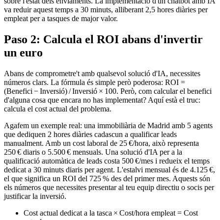
sobre l'estat dels enviaments. La implementació d'un chatbot amb IA
va reduir aquest temps a 30 minuts, alliberant 2,5 hores diàries per
empleat per a tasques de major valor.
Paso 2: Calcula el ROI abans d'invertir
un euro
Abans de comprometre't amb qualsevol solució d'IA, necessites
números clars. La fórmula és simple però poderosa: ROI =
(Benefici − Inversió) / Inversió × 100. Però, com calcular el benefici
d'alguna cosa que encara no has implementat? Aquí està el truc:
calcula el cost actual del problema.
Agafem un exemple real: una immobiliària de Madrid amb 5 agents
que dediquen 2 hores diàries cadascun a qualificar leads
manualment. Amb un cost laboral de 25 €/hora, això representa
250 € diaris o 5.500 € mensuals. Una solució d'IA per a la
qualificació automàtica de leads costa 500 €/mes i redueix el temps
dedicat a 30 minuts diaris per agent. L'estalvi mensual és de 4.125 €,
el que significa un ROI del 725 % des del primer mes. Aquests són
els números que necessites presentar al teu equip directiu o socis per
justificar la inversió.
Cost actual dedicat a la tasca × Cost/hora empleat = Cost