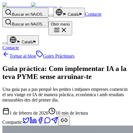
Contacte
Buscar en NAiOS...
🏴
Català
🏴
Buscar en NAiOS...
Obrir menú
🏴
Català
🏴
Contacte
Tornar al blog
Guies Pràctiques
Guia pràctica: Com implementar IA a la
teva PYME sense arruïnar-te
Una guia pas a pas perquè les petites i mitjanes empreses comencin
el seu viatge en IA de manera pràctica, econòmica i amb resultats
mesurables des del primer dia.
1 de febrero de 2026
10
min de lectura
Compartir: