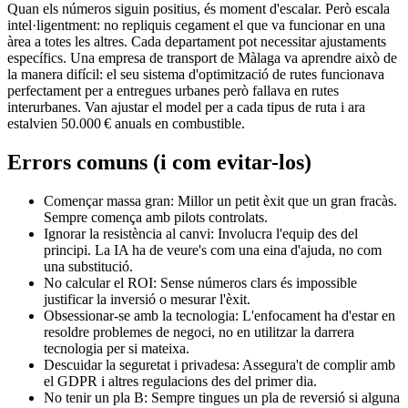
Quan els números siguin positius, és moment d'escalar. Però escala
intel·ligentment: no repliquis cegament el que va funcionar en una
àrea a totes les altres. Cada departament pot necessitar ajustaments
específics. Una empresa de transport de Màlaga va aprendre això de
la manera difícil: el seu sistema d'optimització de rutes funcionava
perfectament per a entregues urbanes però fallava en rutes
interurbanes. Van ajustar el model per a cada tipus de ruta i ara
estalvien 50.000 € anuals en combustible.
Errors comuns (i com evitar-los)
Començar massa gran: Millor un petit èxit que un gran fracàs.
Sempre comença amb pilots controlats.
Ignorar la resistència al canvi: Involucra l'equip des del
principi. La IA ha de veure's com una eina d'ajuda, no com
una substitució.
No calcular el ROI: Sense números clars és impossible
justificar la inversió o mesurar l'èxit.
Obsessionar-se amb la tecnologia: L'enfocament ha d'estar en
resoldre problemes de negoci, no en utilitzar la darrera
tecnologia per si mateixa.
Descuidar la seguretat i privadesa: Assegura't de complir amb
el GDPR i altres regulacions des del primer dia.
No tenir un pla B: Sempre tingues un pla de reversió si alguna