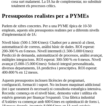
cosa surt malament. La IA ha de complementar, no substituir
totalment els processos crítics.
Pressupostos realistes per a PYMEs
Parlem de xifres concretes. Per a una PYME típica de 10‑50
empleats, aquests són pressupostos realistes per a diferents nivells
d'implementació de IA:
Nivell bàsic (500‑1.500 €/mes): Chatbot per a atenció al client,
automatització de correus, anàlisi bàsic de dades. ROI esperat:
200‑300 % en 6 mesos. Nivell intermedi (1.500‑5.000 €/mes):
Predicció de demanda, automatització de processos, anàlisi avançat,
múltiples integracions. ROI esperat: 300‑500 % en 6 mesos. Nivell
avançat (5.000‑15.000 €/mes): Solució integral personalitzada,
diversos departaments, IA predictiva i prescriptiva. ROI esperat:
400‑800 % en 12 mesos.
Aquests pressupostos inclouen llicències de programari,
configuració, formació i suport. No inclouen maquinari addicional
(tot i que rarament és necessari) ni consultoria estratègica intensiva.
Recorda: comença en el nivell bàsic, demostra valor i utilitza els
estalvis generats per finançar l'expansió. Una fàbrica industrial
d'Astúries va començar amb 600 €/mes en optimització de forns i,
18 mesos després, inverteix 8.000 €/mes en IA però estalvia