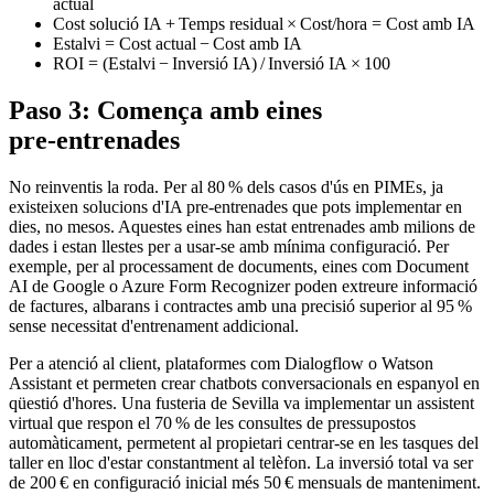
actual
Cost solució IA + Temps residual × Cost/hora = Cost amb IA
Estalvi = Cost actual − Cost amb IA
ROI = (Estalvi − Inversió IA) / Inversió IA × 100
Paso 3: Comença amb eines
pre‑entrenades
No reinventis la roda. Per al 80 % dels casos d'ús en PIMEs, ja
existeixen solucions d'IA pre‑entrenades que pots implementar en
dies, no mesos. Aquestes eines han estat entrenades amb milions de
dades i estan llestes per a usar-se amb mínima configuració. Per
exemple, per al processament de documents, eines com Document
AI de Google o Azure Form Recognizer poden extreure informació
de factures, albarans i contractes amb una precisió superior al 95 %
sense necessitat d'entrenament addicional.
Per a atenció al client, plataformes com Dialogflow o Watson
Assistant et permeten crear chatbots conversacionals en espanyol en
qüestió d'hores. Una fusteria de Sevilla va implementar un assistent
virtual que respon el 70 % de les consultes de pressupostos
automàticament, permetent al propietari centrar-se en les tasques del
taller en lloc d'estar constantment al telèfon. La inversió total va ser
de 200 € en configuració inicial més 50 € mensuals de manteniment.