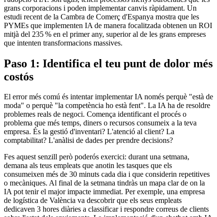
grans corporacions i poden implementar canvis ràpidament. Un
estudi recent de la Cambra de Comerç d'Espanya mostra que les
PYMEs que implementen IA de manera focalitzada obtenen un ROI
mitjà del 235 % en el primer any, superior al de les grans empreses
que intenten transformacions massives.
Paso 1: Identifica el teu punt de dolor més
costós
El error més comú és intentar implementar IA només perquè "està de
moda" o perquè "la competència ho està fent". La IA ha de resoldre
problemes reals de negoci. Comença identificant el procés o
problema que més temps, diners o recursos consumeix a la teva
empresa. És la gestió d'inventari? L'atenció al client? La
comptabilitat? L'anàlisi de dades per prendre decisions?
Fes aquest senzill però poderós exercici: durant una setmana,
demana als teus empleats que anotin les tasques que els
consumeixen més de 30 minuts cada dia i que considerin repetitives
o mecàniques. Al final de la setmana tindràs un mapa clar de on la
IA pot tenir el major impacte immediat. Per exemple, una empresa
de logística de València va descobrir que els seus empleats
dedicaven 3 hores diàries a classificar i respondre correus de clients