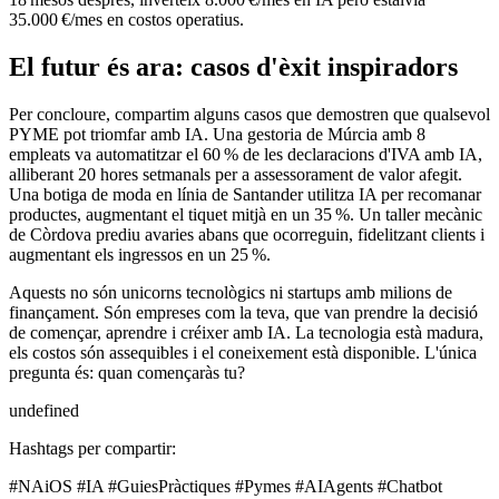
35.000 €/mes en costos operatius.
El futur és ara: casos d'èxit inspiradors
Per concloure, compartim alguns casos que demostren que qualsevol
PYME pot triomfar amb IA. Una gestoria de Múrcia amb 8
empleats va automatitzar el 60 % de les declaracions d'IVA amb IA,
alliberant 20 hores setmanals per a assessorament de valor afegit.
Una botiga de moda en línia de Santander utilitza IA per recomanar
productes, augmentant el tiquet mitjà en un 35 %. Un taller mecànic
de Còrdova prediu avaries abans que ocorreguin, fidelitzant clients i
augmentant els ingressos en un 25 %.
Aquests no són unicorns tecnològics ni startups amb milions de
finançament. Són empreses com la teva, que van prendre la decisió
de començar, aprendre i créixer amb IA. La tecnologia està madura,
els costos són assequibles i el coneixement està disponible. L'única
pregunta és: quan començaràs tu?
undefined
Hashtags per compartir:
#NAiOS #IA #GuiesPràctiques #Pymes #AIAgents #Chatbot