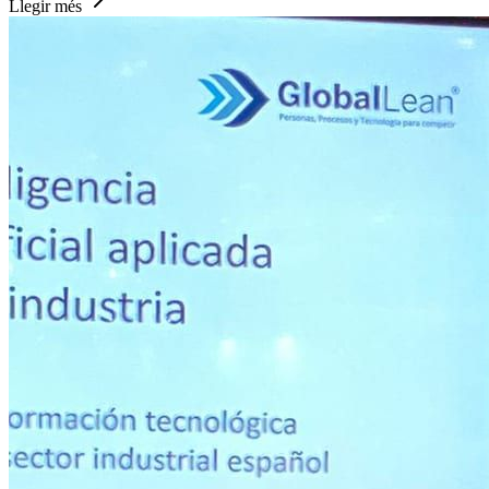
General
🦞♾️ IA en CRM: Automatització de Vendes | NAiOS
- OpenClaw Ready - Auto IA Pre AGI
La intel·ligència artificial està transformant com les empreses
gestionen CRM i automatitzen vendes. Descobreix com
implementar-la amb ROI real en 6-12 mesos. Auto IA Pre AGI -
OpenClaw Ready
3 de abril de 2026
Llegir més