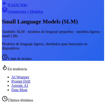
NAiOS Wiki
Arquitectura y Modelos
Small Language Models (SLM)
También:
SLM · modelos de lenguaje pequeños · modelos ligeros ·
small LMs
Modelos de lenguaje ligeros, diseñados para funcionar en
dispositivos
1
min de lectura
En tendencia
AI Wrapper
Prompt Drift
Agentic AI
Data Moat
Últimos términos