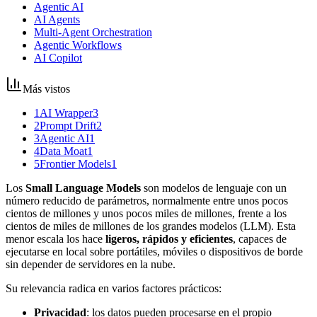
Agentic AI
AI Agents
Multi-Agent Orchestration
Agentic Workflows
AI Copilot
Más vistos
1
AI Wrapper
3
2
Prompt Drift
2
3
Agentic AI
1
4
Data Moat
1
5
Frontier Models
1
Los
Small Language Models
son modelos de lenguaje con un
número reducido de parámetros, normalmente entre unos pocos
cientos de millones y unos pocos miles de millones, frente a los
cientos de miles de millones de los grandes modelos (LLM). Esta
menor escala los hace
ligeros, rápidos y eficientes
, capaces de
ejecutarse en local sobre portátiles, móviles o dispositivos de borde
sin depender de servidores en la nube.
Su relevancia radica en varios factores prácticos:
Privacidad
: los datos pueden procesarse en el propio