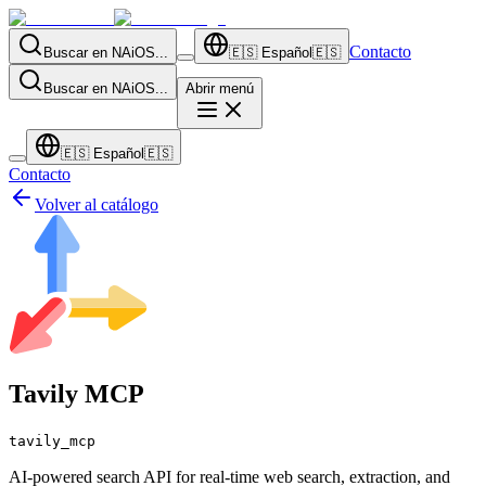
Contacto
Buscar en NAiOS...
🇪🇸
Español
🇪🇸
Buscar en NAiOS...
Abrir menú
🇪🇸
Español
🇪🇸
Contacto
Volver al catálogo
Tavily MCP
tavily_mcp
AI-powered search API for real-time web search, extraction, and