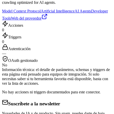
crawling optimized for AI agents.
Model Context Protocol
Artificial Intelligence
AI Agents
Developer
Tools
Web del proveedor
Acciones
0
Triggers
0
Autenticación
—
OAuth gestionado
No
Información técnica:
el detalle de parámetros, schemas y triggers de
esta página está pensado para equipos de integración. Si solo
necesitas saber si tu herramienta favorita está disponible, basta con
ver la lista de acciones.
No hay acciones ni triggers documentados para este conector.
Suscríbete a la newsletter
Novedades de IA y de producto. Sin spam, puedes darte de baja