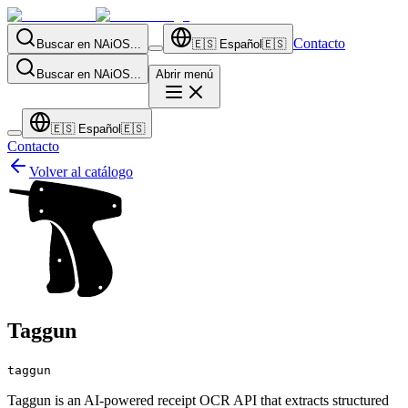
Contacto
Buscar en NAiOS...
🇪🇸
Español
🇪🇸
Buscar en NAiOS...
Abrir menú
🇪🇸
Español
🇪🇸
Contacto
Volver al catálogo
Taggun
taggun
Taggun is an AI-powered receipt OCR API that extracts structured