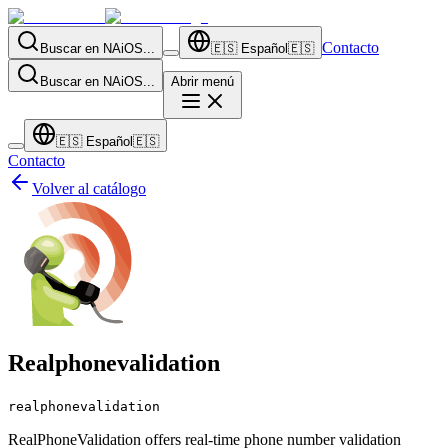
Contacto
Buscar en NAiOS...
🇪🇸
Español
🇪🇸
Buscar en NAiOS...
Abrir menú
🇪🇸
Español
🇪🇸
Contacto
Volver al catálogo
Realphonevalidation
realphonevalidation
RealPhoneValidation offers real-time phone number validation