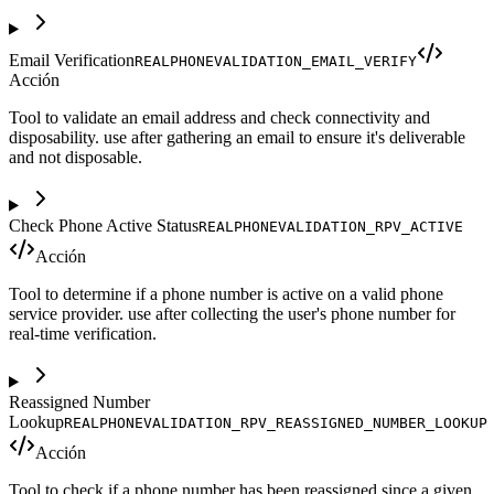
Email Verification
REALPHONEVALIDATION_EMAIL_VERIFY
Acción
Tool to validate an email address and check connectivity and
disposability. use after gathering an email to ensure it's deliverable
and not disposable.
Check Phone Active Status
REALPHONEVALIDATION_RPV_ACTIVE
Acción
Tool to determine if a phone number is active on a valid phone
service provider. use after collecting the user's phone number for
real-time verification.
Reassigned Number
Lookup
REALPHONEVALIDATION_RPV_REASSIGNED_NUMBER_LOOKUP
Acción
Tool to check if a phone number has been reassigned since a given