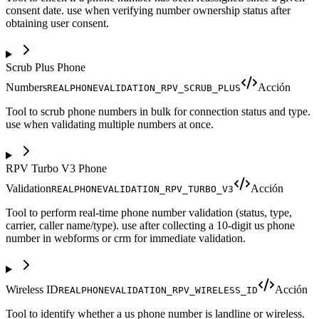
consent date. use when verifying number ownership status after
obtaining user consent.
Scrub Plus Phone
Numbers
Acción
REALPHONEVALIDATION_RPV_SCRUB_PLUS
Tool to scrub phone numbers in bulk for connection status and type.
use when validating multiple numbers at once.
RPV Turbo V3 Phone
Validation
Acción
REALPHONEVALIDATION_RPV_TURBO_V3
Tool to perform real-time phone number validation (status, type,
carrier, caller name/type). use after collecting a 10-digit us phone
number in webforms or crm for immediate validation.
Wireless ID
Acción
REALPHONEVALIDATION_RPV_WIRELESS_ID
Tool to identify whether a us phone number is landline or wireless.