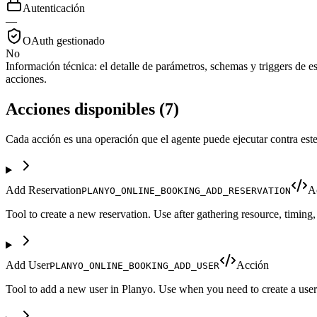
Autenticación
—
OAuth gestionado
No
Información técnica:
el detalle de parámetros, schemas y triggers de est
acciones.
Acciones disponibles
(
7
)
Cada acción es una operación que el agente puede ejecutar contra este
Add Reservation
A
PLANYO_ONLINE_BOOKING_ADD_RESERVATION
Tool to create a new reservation. Use after gathering resource, timing,
Add User
Acción
PLANYO_ONLINE_BOOKING_ADD_USER
Tool to add a new user in Planyo. Use when you need to create a user a