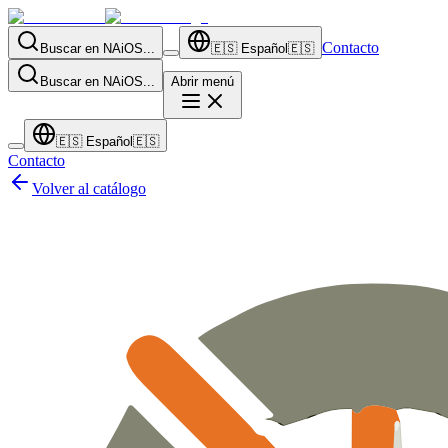
Contacto
Buscar en NAiOS...
🇪🇸
Español
🇪🇸
Buscar en NAiOS...
Abrir menú
🇪🇸
Español
🇪🇸
Contacto
Volver al catálogo