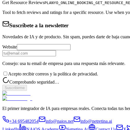
Get Resource Reviews
PLANYO_ONLINE_BOOKING_GET_RESOURCE_R
Tool to fetch reviews and ratings for a specific resource. Use when y
Suscríbete a la newsletter
Novedades de IA y de producto. Sin spam, puedes darte de baja cuan
Website
Consejo: usa tu email de empresa para una respuesta más relevante.
Acepto recibir correos y la política de privacidad.
Comprobando seguridad…
Suscribirme
El primer integrador de IA para empresas reales. Conecta todas tus he
+34 695482054
info@naios.net
info@netretina.ai
LinkedIn
NAiOS Academy
Netretina.Ai
Contact Us
X