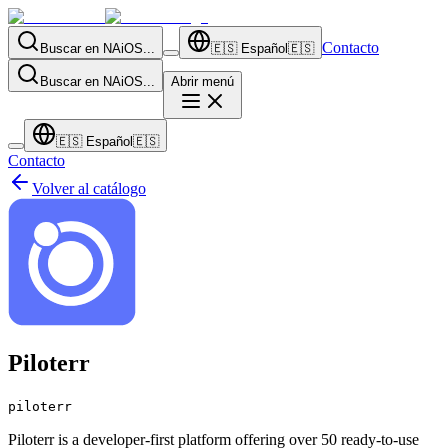
Contacto
Buscar en NAiOS...
🇪🇸
Español
🇪🇸
Buscar en NAiOS...
Abrir menú
🇪🇸
Español
🇪🇸
Contacto
Volver al catálogo
Piloterr
piloterr
Piloterr is a developer-first platform offering over 50 ready-to-use