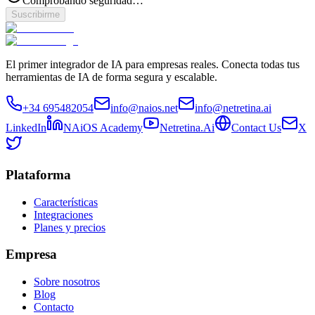
Comprobando seguridad…
Suscribirme
El primer integrador de IA para empresas reales. Conecta todas tus
herramientas de IA de forma segura y escalable.
+34 695482054
info@naios.net
info@netretina.ai
LinkedIn
NAiOS Academy
Netretina.Ai
Contact Us
X
Plataforma
Características
Integraciones
Planes y precios
Empresa
Sobre nosotros
Blog
Contacto