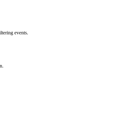
ltering events.
n.