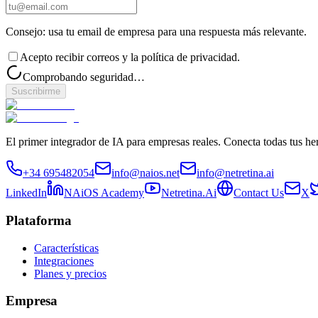
Consejo: usa tu email de empresa para una respuesta más relevante.
Acepto recibir correos y la política de privacidad.
Comprobando seguridad…
Suscribirme
El primer integrador de IA para empresas reales. Conecta todas tus he
+34 695482054
info@naios.net
info@netretina.ai
LinkedIn
NAiOS Academy
Netretina.Ai
Contact Us
X
Plataforma
Características
Integraciones
Planes y precios
Empresa