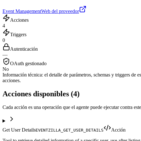
Event Management
Web del proveedor
Acciones
4
Triggers
0
Autenticación
—
OAuth gestionado
No
Información técnica:
el detalle de parámetros, schemas y triggers de est
acciones.
Acciones disponibles
(
4
)
Cada acción es una operación que el agente puede ejecutar contra este
Get User Details
Acción
EVENTZILLA_GET_USER_DETAILS
Tool to retrieve detailed information of a specific user. use after listing 