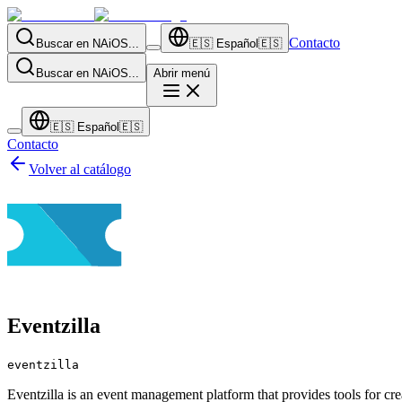
Contacto
Buscar en NAiOS...
🇪🇸
Español
🇪🇸
Buscar en NAiOS...
Abrir menú
🇪🇸
Español
🇪🇸
Contacto
Volver al catálogo
Eventzilla
eventzilla
Eventzilla is an event management platform that provides tools for cr