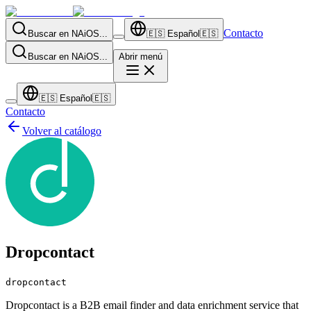
Contacto
Buscar en NAiOS...
🇪🇸
Español
🇪🇸
Buscar en NAiOS...
Abrir menú
🇪🇸
Español
🇪🇸
Contacto
Volver al catálogo
Dropcontact
dropcontact
Dropcontact is a B2B email finder and data enrichment service that