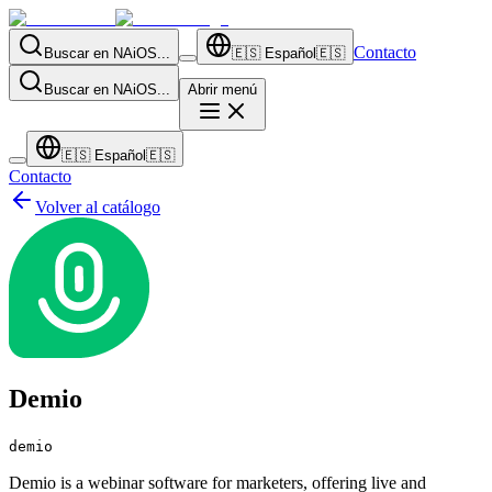
Contacto
Buscar en NAiOS...
🇪🇸
Español
🇪🇸
Buscar en NAiOS...
Abrir menú
🇪🇸
Español
🇪🇸
Contacto
Volver al catálogo
Demio
demio
Demio is a webinar software for marketers, offering live and