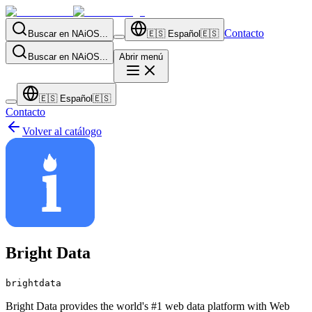
Contacto
Buscar en NAiOS...
🇪🇸
Español
🇪🇸
Buscar en NAiOS...
Abrir menú
🇪🇸
Español
🇪🇸
Contacto
Volver al catálogo
Bright Data
brightdata
Bright Data provides the world's #1 web data platform with Web