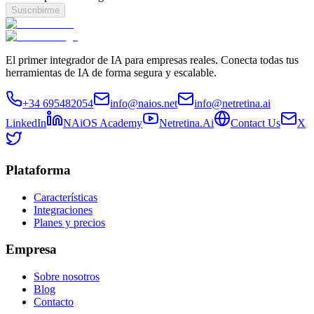
Suscribirme
El primer integrador de IA para empresas reales. Conecta todas tus
herramientas de IA de forma segura y escalable.
+34 695482054
info@naios.net
info@netretina.ai
LinkedIn
NAiOS Academy
Netretina.Ai
Contact Us
X
Plataforma
Características
Integraciones
Planes y precios
Empresa
Sobre nosotros
Blog
Contacto