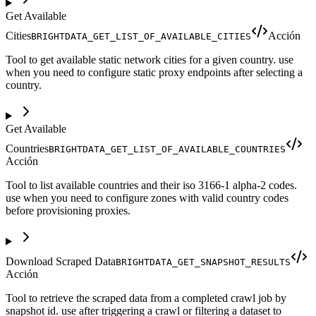
Get Available
Cities
Acción
BRIGHTDATA_GET_LIST_OF_AVAILABLE_CITIES
Tool to get available static network cities for a given country. use
when you need to configure static proxy endpoints after selecting a
country.
Get Available
Countries
BRIGHTDATA_GET_LIST_OF_AVAILABLE_COUNTRIES
Acción
Tool to list available countries and their iso 3166-1 alpha-2 codes.
use when you need to configure zones with valid country codes
before provisioning proxies.
Download Scraped Data
BRIGHTDATA_GET_SNAPSHOT_RESULTS
Acción
Tool to retrieve the scraped data from a completed crawl job by
snapshot id. use after triggering a crawl or filtering a dataset to