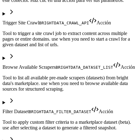
este conector. Haz clic en una acción para ver sus parámetros.
Trigger Site Crawl
Acción
BRIGHTDATA_CRAWL_API
Tool to trigger a site crawl job to extract content across multiple
pages or entire domains. use when you need to start a crawl for a
given dataset and list of urls.
Browse Available Scrapers
Acción
BRIGHTDATA_DATASET_LIST
Tool to list all available pre-made scrapers (datasets) from bright
data's marketplace. use when you need to browse available data
sources for structured scraping.
Filter Dataset
Acción
BRIGHTDATA_FILTER_DATASET
Tool to apply custom filter criteria to a marketplace dataset (beta).
use after selecting a dataset to generate a filtered snapshot.