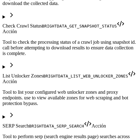
download the collected data.
Check Crawl Status
BRIGHTDATA_GET_SNAPSHOT_STATUS
Acción
Tool to check the processing status of a crawl job using snapshot id.
call before attempting to download results to ensure data collection
is complete.
List Unlocker Zones
BRIGHTDATA_LIST_WEB_UNLOCKER_ZONES
Acción
Tool to list your configured web unlocker zones and proxy
endpoints. use to view available zones for web scraping and bot
protection bypass.
SERP Search
Acción
BRIGHTDATA_SERP_SEARCH
Tool to perform serp (search engine results page) searches across