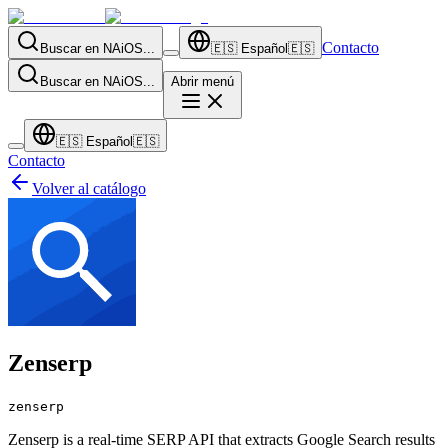
Contacto
Buscar en NAiOS...
🇪🇸
Español
🇪🇸
Buscar en NAiOS...
Abrir menú
🇪🇸
Español
🇪🇸
Contacto
Volver al catálogo
Zenserp
zenserp
Zenserp is a real-time SERP API that extracts Google Search results