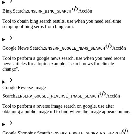
Bing Search
Acción
ZENSERP_BING_SEARCH
Tool to obtain bing search results. use when you need real-time
scraping of bing serps from bing.com.
Google News Search
Acción
ZENSERP_GOOGLE_NEWS_SEARCH
Tool to perform a google news search. use when you need recent
news articles for a topic. example: "search news for climate
change".
Google Reverse Image
Search
Acción
ZENSERP_GOOGLE_REVERSE_IMAGE_SEARCH
Tool to perform a reverse image search on google. use after
obtaining a public image url to find where the image appears online.
Google Shopping Search
ZENSERP_GOOGLE_SHOPPING_SEARCH