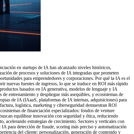
anciación en startups de IA han alcanzado niveles históricos,
ización de procesos y soluciones de IA integradas que prometen
portunidades para emprendedores y corporaciones. Por qué la IA es el
brir nuevas fuentes de ingresos, lo que se traduce en ROI más rápido
e productos basados en IA generativa, modelos de lenguaje y IA
tas de entrenamiento y despliegue más asequibles, y ecosistemas de
ropias de IA (IAaaS, plataformas de IA internas, adquisiciones) para
ufactura, logística, marketing y ciberseguridad demuestran ROI
cosistemas de financiación especializados: fondos de venture
buscan equilibrar innovación con seguridad y ética, reduciendo
o, acelerando estrategias de crecimiento. Sectores y verticales con
s: IA para detección de fraude, scoring más preciso y automatización
eriencia del cliente: personalización, generación de contenido y