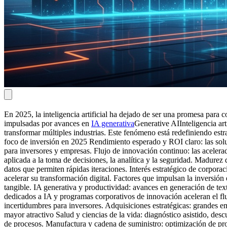
En 2025, la inteligencia artificial ha dejado de ser una promesa para c
impulsadas por avances en
IA generativa
Generative AI
Inteligencia ar
transformar múltiples industrias. Este fenómeno está redefiniendo es
foco de inversión en 2025 Rendimiento esperado y ROI claro: las soluc
para inversores y empresas. Flujo de innovación continuo: las aceler
aplicada a la toma de decisiones, la analítica y la seguridad. Madurez
datos que permiten rápidas iteraciones. Interés estratégico de corpora
acelerar su transformación digital. Factores que impulsan la inversi
tangible. IA generativa y productividad: avances en generación de te
dedicados a IA y programas corporativos de innovación aceleran el fl
incertidumbres para inversores. Adquisiciones estratégicas: grandes em
mayor atractivo Salud y ciencias de la vida: diagnóstico asistido, de
de procesos. Manufactura y cadena de suministro: optimización de proc