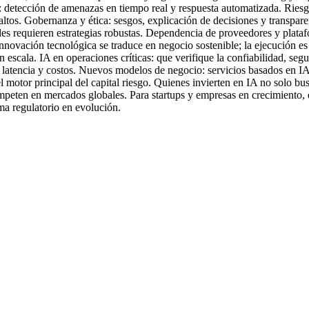
l: detección de amenazas en tiempo real y respuesta automatizada. Ries
 altos. Gobernanza y ética: sesgos, explicación de decisiones y transpar
les requieren estrategias robustas. Dependencia de proveedores y plata
nnovación tecnológica se traduce en negocio sostenible; la ejecución e
 escala. IA en operaciones críticas: que verifique la confiabilidad, se
 latencia y costos. Nuevos modelos de negocio: servicios basados en IA 
 motor principal del capital riesgo. Quienes invierten en IA no solo bu
eten en mercados globales. Para startups y empresas en crecimiento, e
a regulatorio en evolución.