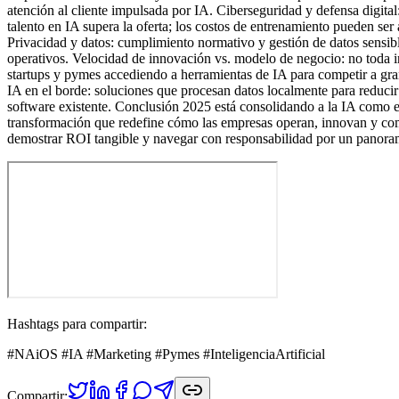
atención al cliente impulsada por IA. Ciberseguridad y defensa digita
talento en IA supera la oferta; los costos de entrenamiento pueden ser
Privacidad y datos: cumplimiento normativo y gestión de datos sensib
operativos. Velocidad de innovación vs. modelo de negocio: no toda i
startups y pymes accediendo a herramientas de IA para competir a gran
IA en el borde: soluciones que procesan datos localmente para reducir
software existente. Conclusión 2025 está consolidando a la IA como el
transformación que redefine cómo las empresas operan, innovan y comp
demostrar ROI tangible y navegar con responsabilidad por un panoram
Hashtags para compartir:
#NAiOS #IA #Marketing #Pymes #InteligenciaArtificial
Compartir: