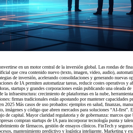
onvertirse en un motor central de la inversión global. Las rondas de fin
tificial que crea contenido nuevo (texto, imagen, video, audio)
, automat
trategias de inversión, acelerando consolidaciones y generando nuevas o
iones de IA permiten automatizar tareas, reducir costes operativos y a
adoras, startups y grandes corporaciones están publicando una oleada d
 de la infraestructura: crecimiento de plataformas en la nube, herramien
ciones: firmas tradicionales están apostando por mantener capacidades p
ón en 2025 Más casos de uso probados: ejemplos en salud, finanzas, man
xto, imágenes y código que abren mercados para soluciones “AI-first”. E
ujo de capital. Mayor claridad regulatoria y de gobernanza: marcos que 
presas compran startups de IA para incorporar tecnología punta y talent
scubrimiento de fármacos, gestión de ensayos clínicos. FinTech y seguro
esos, mantenimiento predictivo y logística inteligente. Marketing y exp