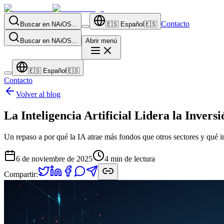
Contacto
Buscar en NAiOS...
🇪🇸
Español
🇪🇸
Buscar en NAiOS...
Abrir menú
🇪🇸
Español
🇪🇸
Contacto
Volver al blog
La Inteligencia Artificial Lidera la Invers
Un repaso a por qué la IA atrae más fondos que otros sectores y qué i
6 de noviembre de 2025
4
min de lectura
Compartir: